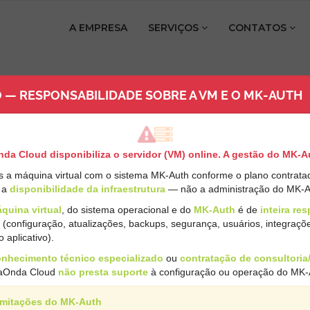
A EMPRESA
SERVIÇOS
CONTATOS
 — RESPONSABILIDADE SOBRE A VM E O MK-AUTH
a Cloud disponibiliza o servidor (VM) online. A gestão do MK-A
s a máquina virtual com o sistema MK-Auth conforme o plano contrat
é a
disponibilidade da infraestrutura
— não a administração do MK-A
d
quina virtual
, do sistema operacional e do
MK-Auth
é de
inteira re
(configuração, atualizações, backups, segurança, usuários, integraçõ
 aplicativo).
internet com MK-AUTH instalado e pronto para uso. Inclui conexã
nhecimento técnico especializado
ou
contratação de consultoria
gaOnda Cloud
não presta suporte
à configuração ou operação do MK-
imitações do MK-Auth