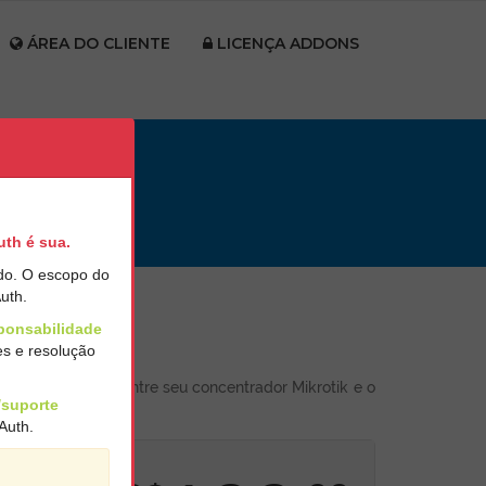
ÁREA DO CLIENTE
LICENÇA ADDONS
uth é sua.
ado. O escopo do
uth.
sponsabilidade
es e resolução
o VPN gratuita entre seu concentrador Mikrotik e o
/suporte
Auth.