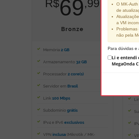
69
R$
,99
O MK-Auth 
de atualiza
Atualizaçõe
a VM incons
Bronze
Problemas 
não pela M
Para dúvidas e
Memória
2 GB
Me
Li e entendi
Armazenamento
32 GB
Ar
MegaOnda Cl
Processador
2 core(s)
Pr
Servidor em
Brasil
Se
Link
100 Mbps
Li
Subdomínio
grátis
Su
IPv4 e IPv6
exclusivos
IP
VPN
inclusa
(Mikrotik / MK-
V