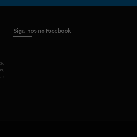
Siga-nos no Facebook
te,
os,
rar