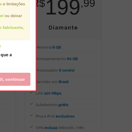
199
99
R$
,99
a
e limitações
el
ou deixar
Diamante
 fabricante
,
h
Memória
8 GB
 que a
Armazenamento
60 GB
Processador
6 core(s)
i, continuar
Servidor em
Brasil
Link
100 Mbps
Subdomínio
grátis
IPv4 e IPv6
exclusivos
VPN
inclusa
(Mikrotik / MK-