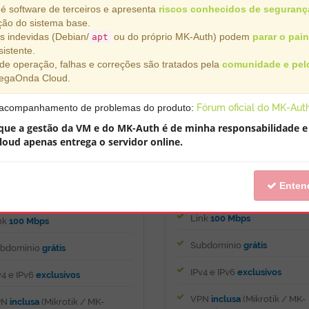
129
99
R$
,
R$
,99
é software de terceiros e apresenta
riscos conhecidos de seguranç
ção do sistema base.
s indevidas (Debian/
ou do próprio MK-Auth) podem
parar o pain
apt
istente.
Ouro
de operação, falhas e correções são tratados pela
comunidade e pelo
Prata
egaOnda Cloud.
 acompanhamento de problemas do produto:
Fórum oficial do MK-Aut
Memória
4 GB
mória
3 GB
 que a gestão da VM e do MK-Auth é de minha responsabilidade e
Armazenamento
60 GB
mazenamento
32 GB
oud apenas entrega o servidor online.
Processador
4 core(s)
ocessador
3 core(s)
Entend
Servidor em
Brasil
rvidor em
Brasil
Link
100 Mbps
nk
100 Mbps
Subdomínio
grátis
bdomínio
grátis
IPv4 e IPv6
exclusivos
v4 e IPv6
exclusivos
VPN
inclusa
(Mikrotik / MK-
PN
inclusa
(Mikrotik / MK-