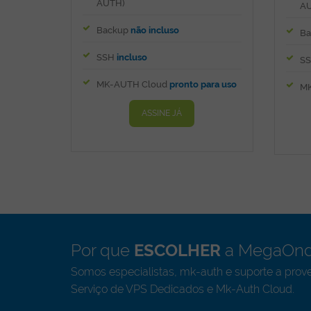
AUTH)
AU
Backup
não incluso
Ba
SSH
incluso
S
MK-AUTH Cloud
pronto para uso
MK
ASSINE JÁ
Por que
ESCOLHER
a MegaOnd
Somos especialistas, mk-auth e suporte a prov
Serviço de VPS Dedicados e Mk-Auth Cloud.