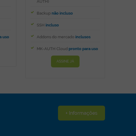
AUTH)
Backup
não incluso
SSH
incluso
a uso
Addons do mercado
inclusos
MK-AUTH Cloud
pronto para uso
ASSINE JÁ
+ Informações