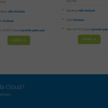
AUTH)
TH)
Backup
não incluso
ckup
não incluso
SSH
incluso
SH
incluso
MK-AUTH Cloud
pronto par
-AUTH Cloud
pronto para uso
ASSINE JÁ
ASSINE JÁ
a Cloud?
edores.